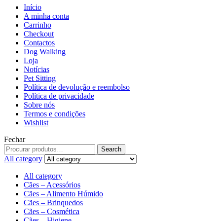
Início
A minha conta
Carrinho
Checkout
Contactos
Dog Walking
Loja
Notícias
Pet Sitting
Política de devolução e reembolso
Política de privacidade
Sobre nós
Termos e condições
Wishlist
Fechar
Search
All category
All category
Cães – Acessórios
Cães – Alimento Húmido
Cães – Brinquedos
Cães – Cosmética
Cães – Higiene