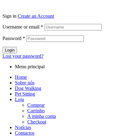
Sign in
Create an Account
Username or email
*
Password
*
Login
Lost your password?
Menu principal
Home
Sobre nós
Dog Walking
Pet Sitting
Loja
Comprar
Carrinho
A minha conta
Checkout
Notícias
Contactos