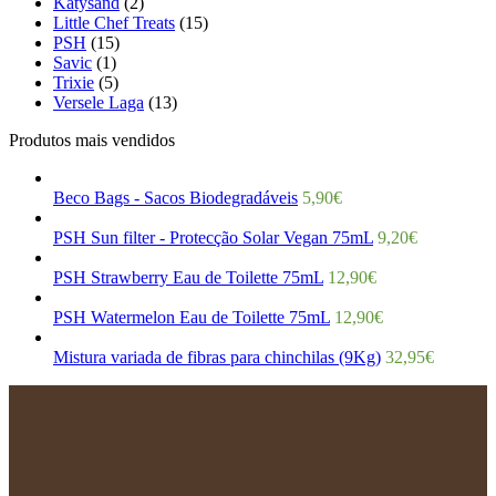
Katysand
(2)
Little Chef Treats
(15)
PSH
(15)
Savic
(1)
Trixie
(5)
Versele Laga
(13)
Produtos mais vendidos
Beco Bags - Sacos Biodegradáveis
5,90
€
PSH Sun filter - Protecção Solar Vegan 75mL
9,20
€
PSH Strawberry Eau de Toilette 75mL
12,90
€
PSH Watermelon Eau de Toilette 75mL
12,90
€
Mistura variada de fibras para chinchilas (9Kg)
32,95
€