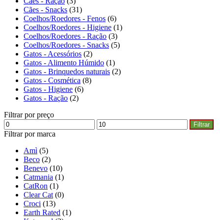
Cães - Ração
(3)
Cães - Snacks
(31)
Coelhos/Roedores - Fenos
(6)
Coelhos/Roedores - Higiene
(1)
Coelhos/Roedores - Ração
(3)
Coelhos/Roedores - Snacks
(5)
Gatos - Acessórios
(2)
Gatos - Alimento Húmido
(1)
Gatos - Brinquedos naturais
(2)
Gatos - Cosmética
(8)
Gatos - Higiene
(6)
Gatos - Ração
(2)
Filtrar por preço
Filtrar
Filtrar por marca
Amì
(5)
Beco
(2)
Benevo
(10)
Catmania
(1)
CatRon
(1)
Clear Cat
(0)
Croci
(13)
Earth Rated
(1)