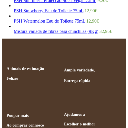
PSH Sun filter - Protecção Solar Vegan 75mL
9,20
€
PSH Strawberry Eau de Toilette 75mL
12,90
€
PSH Watermelon Eau de Toilette 75mL
12,90
€
Mistura variada de fibras para chinchilas (9Kg)
32,95
€
Animais de estimação
Ampla variedade,
Felizes
Entrega rápida
Ajudamos a
Poupar mais
Escolher o melhor
Ao comprar connosco