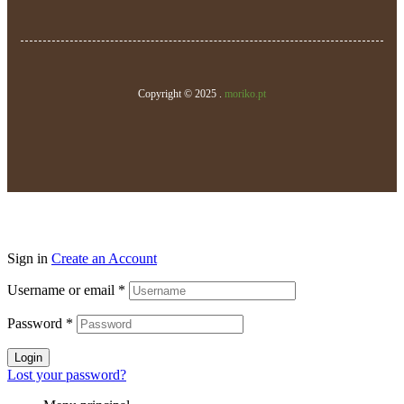
Copyright © 2025 .
moriko.pt
Sign in
Create an Account
Username or email
*
Password
*
Login
Lost your password?