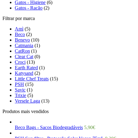
Gatos - Higiene
(6)
Gatos - Ração
(2)
Filtrar por marca
Amì
(5)
Beco
(2)
Benevo
(10)
Catmania
(1)
CatRon
(1)
Clear Cat
(0)
Croci
(13)
Earth Rated
(1)
Katysand
(2)
Little Chef Treats
(15)
PSH
(15)
Savic
(1)
Trixie
(5)
Versele Laga
(13)
Produtos mais vendidos
Beco Bags - Sacos Biodegradáveis
5,90
€