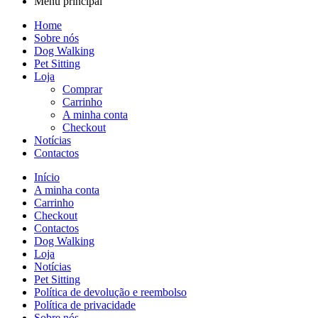
Menu principal
Home
Sobre nós
Dog Walking
Pet Sitting
Loja
Comprar
Carrinho
A minha conta
Checkout
Notícias
Contactos
Início
A minha conta
Carrinho
Checkout
Contactos
Dog Walking
Loja
Notícias
Pet Sitting
Política de devolução e reembolso
Política de privacidade
Sobre nós