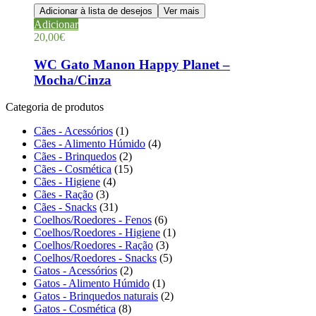
Adicionar à lista de desejos
Ver mais
Adicionar
20,00
€
WC Gato Manon Happy Planet –
Mocha/Cinza
Categoria de produtos
Cães - Acessórios
(1)
Cães - Alimento Húmido
(4)
Cães - Brinquedos
(2)
Cães - Cosmética
(15)
Cães - Higiene
(4)
Cães - Ração
(3)
Cães - Snacks
(31)
Coelhos/Roedores - Fenos
(6)
Coelhos/Roedores - Higiene
(1)
Coelhos/Roedores - Ração
(3)
Coelhos/Roedores - Snacks
(5)
Gatos - Acessórios
(2)
Gatos - Alimento Húmido
(1)
Gatos - Brinquedos naturais
(2)
Gatos - Cosmética
(8)