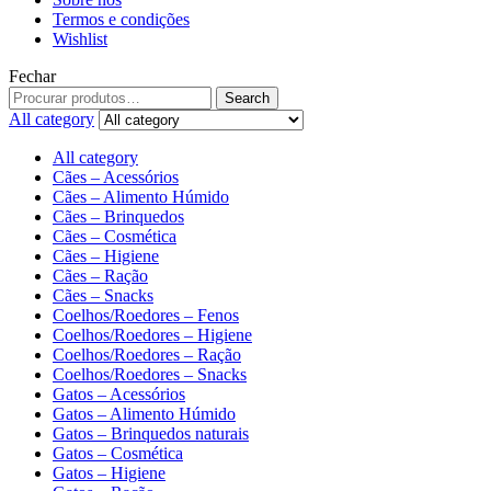
Termos e condições
Wishlist
Fechar
Search
All category
All category
Cães – Acessórios
Cães – Alimento Húmido
Cães – Brinquedos
Cães – Cosmética
Cães – Higiene
Cães – Ração
Cães – Snacks
Coelhos/Roedores – Fenos
Coelhos/Roedores – Higiene
Coelhos/Roedores – Ração
Coelhos/Roedores – Snacks
Gatos – Acessórios
Gatos – Alimento Húmido
Gatos – Brinquedos naturais
Gatos – Cosmética
Gatos – Higiene