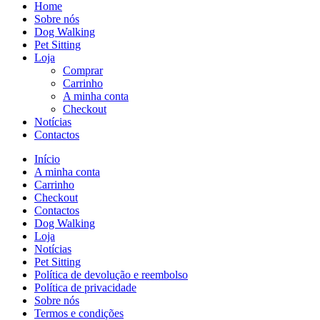
Home
Sobre nós
Dog Walking
Pet Sitting
Loja
Comprar
Carrinho
A minha conta
Checkout
Notícias
Contactos
Início
A minha conta
Carrinho
Checkout
Contactos
Dog Walking
Loja
Notícias
Pet Sitting
Política de devolução e reembolso
Política de privacidade
Sobre nós
Termos e condições