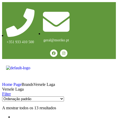
geral@moriko.pt
+351 933 410 500
Home Page
Brands
Versele Laga
Versele Laga
Filter
A mostrar todos os 13 resultados