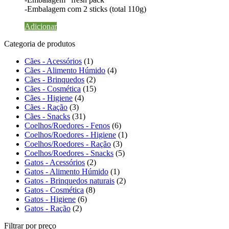
-Embalagem com 2 sticks (total 110g)
Adicionar
Categoria de produtos
Cães - Acessórios
(1)
Cães - Alimento Húmido
(4)
Cães - Brinquedos
(2)
Cães - Cosmética
(15)
Cães - Higiene
(4)
Cães - Ração
(3)
Cães - Snacks
(31)
Coelhos/Roedores - Fenos
(6)
Coelhos/Roedores - Higiene
(1)
Coelhos/Roedores - Ração
(3)
Coelhos/Roedores - Snacks
(5)
Gatos - Acessórios
(2)
Gatos - Alimento Húmido
(1)
Gatos - Brinquedos naturais
(2)
Gatos - Cosmética
(8)
Gatos - Higiene
(6)
Gatos - Ração
(2)
Filtrar por preço