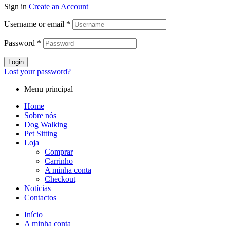
Sign in
Create an Account
Username or email
*
Password
*
Login
Lost your password?
Menu principal
Home
Sobre nós
Dog Walking
Pet Sitting
Loja
Comprar
Carrinho
A minha conta
Checkout
Notícias
Contactos
Início
A minha conta