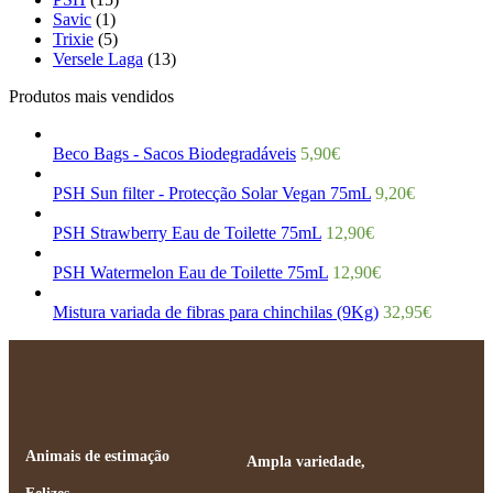
Savic
(1)
Trixie
(5)
Versele Laga
(13)
Produtos mais vendidos
Beco Bags - Sacos Biodegradáveis
5,90
€
PSH Sun filter - Protecção Solar Vegan 75mL
9,20
€
PSH Strawberry Eau de Toilette 75mL
12,90
€
PSH Watermelon Eau de Toilette 75mL
12,90
€
Mistura variada de fibras para chinchilas (9Kg)
32,95
€
Animais de estimação
Ampla variedade,