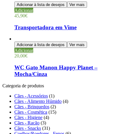
Adicionar à lista de desejos
Ver mais
Adicionar
45,90
€
Transportadora em Vime
Adicionar à lista de desejos
Ver mais
Adicionar
20,00
€
WC Gato Manon Happy Planet –
Mocha/Cinza
Categoria de produtos
Cães - Acessórios
(1)
Cães - Alimento Húmido
(4)
Cães - Brinquedos
(2)
Cães - Cosmética
(15)
Cães - Higiene
(4)
Cães - Ração
(3)
Cães - Snacks
(31)
Coelhos/Roedores - Fenos
(6)