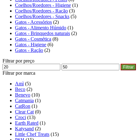
Coelhos/Roedores - Higiene
(1)
Coelhos/Roedores - Ração
(3)
Coelhos/Roedores - Snacks
(5)
Gatos - Acessórios
(2)
Gatos - Alimento Húmido
(1)
Gatos - Brinquedos naturais
(2)
Gatos - Cosmética
(8)
Gatos - Higiene
(6)
Gatos - Ração
(2)
Filtrar por preço
Filtrar
Filtrar por marca
Amì
(5)
Beco
(2)
Benevo
(10)
Catmania
(1)
CatRon
(1)
Clear Cat
(0)
Croci
(13)
Earth Rated
(1)
Katysand
(2)
Little Chef Treats
(15)
PSH
(15)