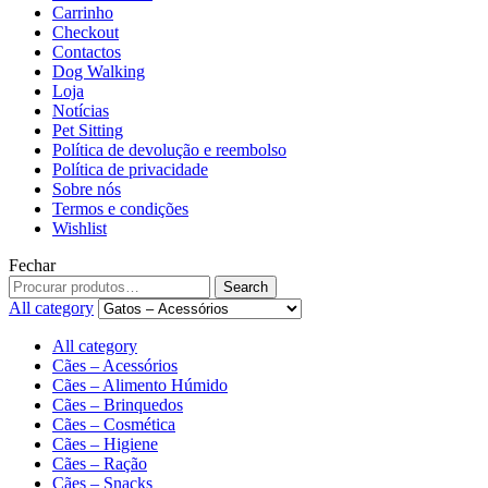
Carrinho
Checkout
Contactos
Dog Walking
Loja
Notícias
Pet Sitting
Política de devolução e reembolso
Política de privacidade
Sobre nós
Termos e condições
Wishlist
Fechar
Search
All category
All category
Cães – Acessórios
Cães – Alimento Húmido
Cães – Brinquedos
Cães – Cosmética
Cães – Higiene
Cães – Ração
Cães – Snacks