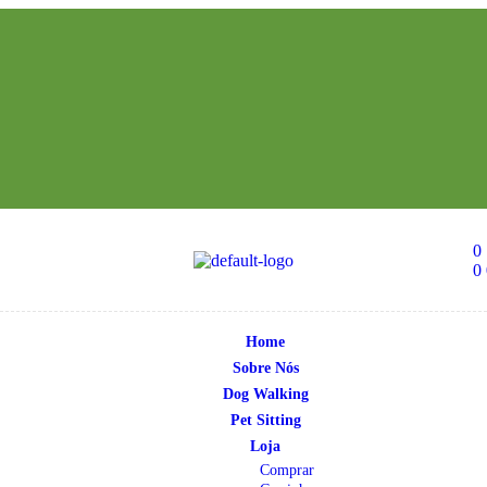
0
0
Home
Sobre Nós
Dog Walking
Pet Sitting
Loja
Comprar