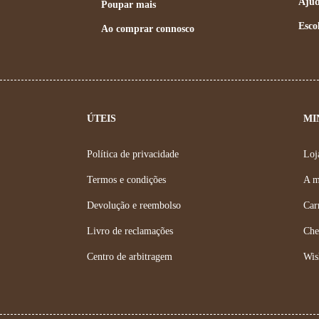
Aju
Poupar mais
Esco
Ao comprar connosco
ÚTEIS
MI
Política de privacidade
Loj
,
Termos e condições
A m
Devolução e reembolso
Car
Livro de reclamações
Che
Centro de arbitragem
Wis