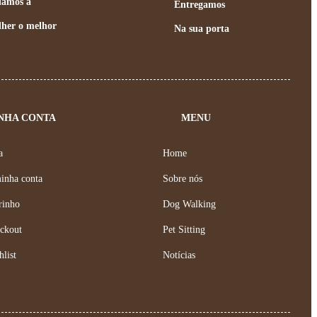
damos a
Entregamos
lher o melhor
Na sua porta
NHA CONTA
MENU
a
Home
inha conta
Sobre nós
rinho
Dog Walking
ckout
Pet Sitting
hlist
Notícias