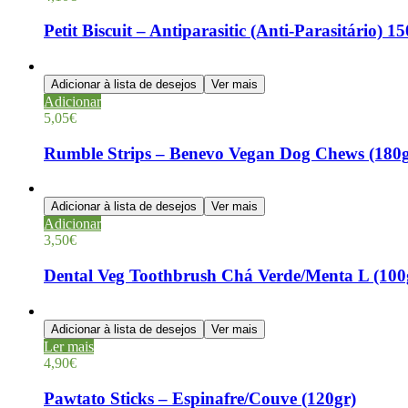
Petit Biscuit – Antiparasitic (Anti-Parasitário) 1
Adicionar à lista de desejos
Ver mais
Adicionar
5,05
€
Rumble Strips – Benevo Vegan Dog Chews (180g
Adicionar à lista de desejos
Ver mais
Adicionar
3,50
€
Dental Veg Toothbrush Chá Verde/Menta L (100
Adicionar à lista de desejos
Ver mais
Ler mais
4,90
€
Pawtato Sticks – Espinafre/Couve (120gr)