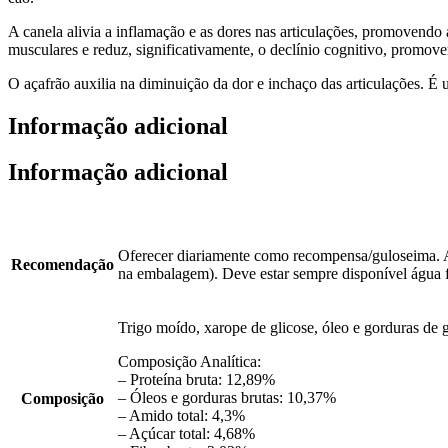
A canela alivia a inflamação e as dores nas articulações, promovendo 
musculares e reduz, significativamente, o declínio cognitivo, promov
O açafrão auxilia na diminuição da dor e inchaço das articulações. É
Informação adicional
Informação adicional
Oferecer diariamente como recompensa/guloseima. A 
Recomendação
na embalagem). Deve estar sempre disponível água f
Trigo moído, xarope de glicose, óleo e gorduras de gi
Composição Analítica:
– Proteína bruta: 12,89%
– Óleos e gorduras brutas: 10,37%
Composição
– Amido total: 4,3%
– Açúcar total: 4,68%