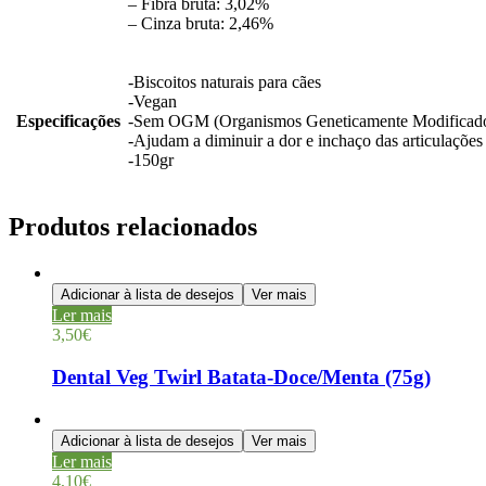
– Fibra bruta: 3,02%
– Cinza bruta: 2,46%
-Biscoitos naturais para cães
-Vegan
Especificações
-Sem OGM (Organismos Geneticamente Modificad
-Ajudam a diminuir a dor e inchaço das articulações
-150gr
Produtos relacionados
Adicionar à lista de desejos
Ver mais
Ler mais
3,50
€
Dental Veg Twirl Batata-Doce/Menta (75g)
Adicionar à lista de desejos
Ver mais
Ler mais
4,10
€