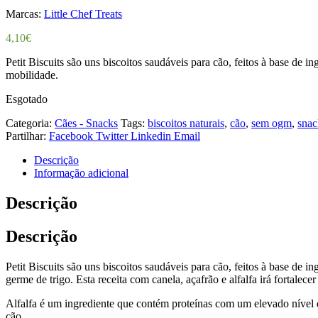
Marcas:
Little Chef Treats
4,10
€
Petit Biscuits são uns biscoitos saudáveis para cão, feitos à base de in
mobilidade.
Esgotado
Categoria:
Cães - Snacks
Tags:
biscoitos naturais
,
cão
,
sem ogm
,
snac
Partilhar:
Facebook
Twitter
Linkedin
Email
Descrição
Informação adicional
Descrição
Descrição
Petit Biscuits são uns biscoitos saudáveis para cão, feitos à base de
germe de trigo. Esta receita com canela, açafrão e alfalfa irá fortalece
Alfalfa é um ingrediente que contém proteínas com um elevado nível 
cão.