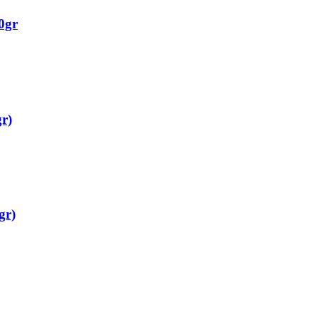
50gr
r)
gr)