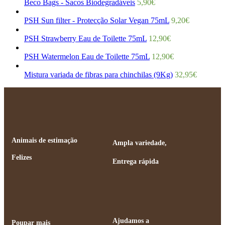
Beco Bags - Sacos Biodegradáveis
5,90
€
PSH Sun filter - Protecção Solar Vegan 75mL
9,20
€
PSH Strawberry Eau de Toilette 75mL
12,90
€
PSH Watermelon Eau de Toilette 75mL
12,90
€
Mistura variada de fibras para chinchilas (9Kg)
32,95
€
Animais de estimação
Ampla variedade,
Felizes
Entrega rápida
Ajudamos a
Poupar mais