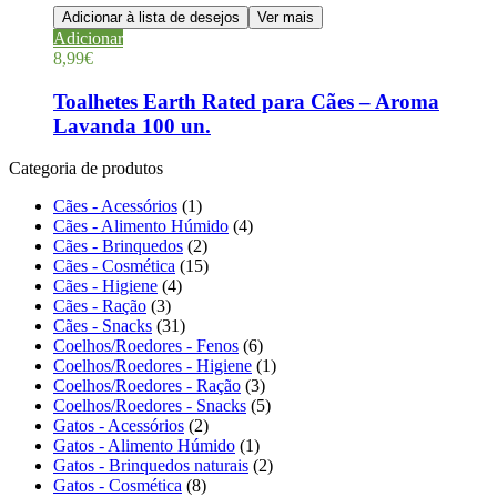
Adicionar à lista de desejos
Ver mais
Adicionar
8,99
€
Toalhetes Earth Rated para Cães – Aroma
Lavanda 100 un.
Categoria de produtos
Cães - Acessórios
(1)
Cães - Alimento Húmido
(4)
Cães - Brinquedos
(2)
Cães - Cosmética
(15)
Cães - Higiene
(4)
Cães - Ração
(3)
Cães - Snacks
(31)
Coelhos/Roedores - Fenos
(6)
Coelhos/Roedores - Higiene
(1)
Coelhos/Roedores - Ração
(3)
Coelhos/Roedores - Snacks
(5)
Gatos - Acessórios
(2)
Gatos - Alimento Húmido
(1)
Gatos - Brinquedos naturais
(2)
Gatos - Cosmética
(8)