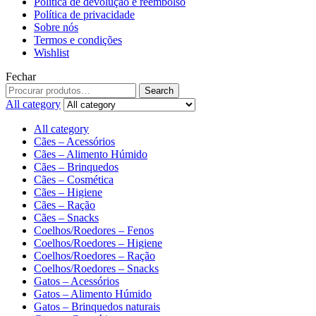
Política de devolução e reembolso
Política de privacidade
Sobre nós
Termos e condições
Wishlist
Fechar
Search
All category
All category
Cães – Acessórios
Cães – Alimento Húmido
Cães – Brinquedos
Cães – Cosmética
Cães – Higiene
Cães – Ração
Cães – Snacks
Coelhos/Roedores – Fenos
Coelhos/Roedores – Higiene
Coelhos/Roedores – Ração
Coelhos/Roedores – Snacks
Gatos – Acessórios
Gatos – Alimento Húmido
Gatos – Brinquedos naturais