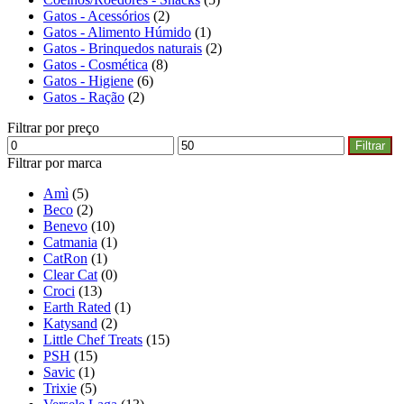
Gatos - Acessórios
(2)
Gatos - Alimento Húmido
(1)
Gatos - Brinquedos naturais
(2)
Gatos - Cosmética
(8)
Gatos - Higiene
(6)
Gatos - Ração
(2)
Filtrar por preço
Filtrar
Filtrar por marca
Amì
(5)
Beco
(2)
Benevo
(10)
Catmania
(1)
CatRon
(1)
Clear Cat
(0)
Croci
(13)
Earth Rated
(1)
Katysand
(2)
Little Chef Treats
(15)
PSH
(15)
Savic
(1)
Trixie
(5)