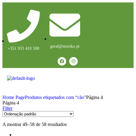
geral@moriko.pt
+351 933 410 500
Home Page
Produtos etiquetados com “cão”
Página 4
Página 4
Filter
A mostrar 49–58 de 58 resultados