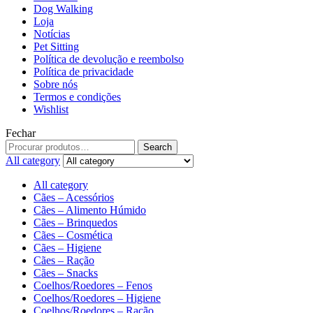
Dog Walking
Loja
Notícias
Pet Sitting
Política de devolução e reembolso
Política de privacidade
Sobre nós
Termos e condições
Wishlist
Fechar
Search
All category
All category
Cães – Acessórios
Cães – Alimento Húmido
Cães – Brinquedos
Cães – Cosmética
Cães – Higiene
Cães – Ração
Cães – Snacks
Coelhos/Roedores – Fenos
Coelhos/Roedores – Higiene
Coelhos/Roedores – Ração