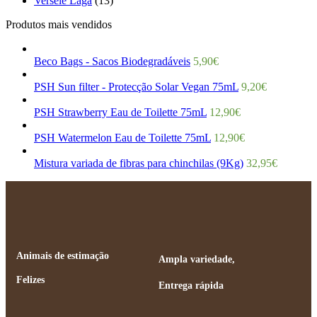
Versele Laga
(13)
Produtos mais vendidos
Beco Bags - Sacos Biodegradáveis
5,90
€
PSH Sun filter - Protecção Solar Vegan 75mL
9,20
€
PSH Strawberry Eau de Toilette 75mL
12,90
€
PSH Watermelon Eau de Toilette 75mL
12,90
€
Mistura variada de fibras para chinchilas (9Kg)
32,95
€
Animais de estimação
Ampla variedade,
Felizes
Entrega rápida