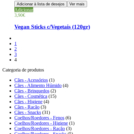
Adicionar à lista de desejos
Ver mais
Adicionar
3,90
€
Vegan Sticks c/Vegetais (120gr)
1
2
3
4
Categoria de produtos
Cães - Acessórios
(1)
Cães - Alimento Húmido
(4)
Cães - Brinquedos
(2)
Cães - Cosmética
(15)
Cães - Higiene
(4)
Cães - Ração
(3)
Cães - Snacks
(31)
Coelhos/Roedores - Fenos
(6)
Coelhos/Roedores - Higiene
(1)
Coelhos/Roedores - Ração
(3)
Coelhos/Roedores - Snacks
(5)