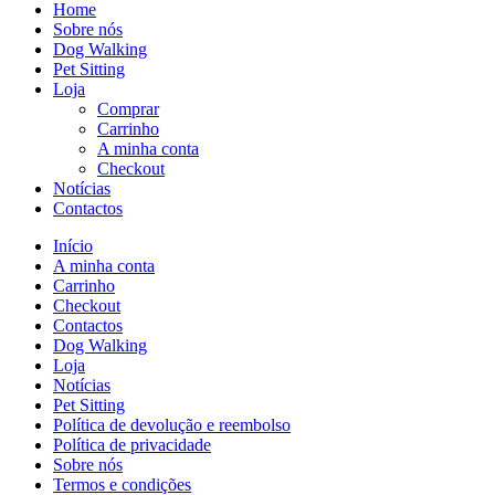
Home
Sobre nós
Dog Walking
Pet Sitting
Loja
Comprar
Carrinho
A minha conta
Checkout
Notícias
Contactos
Início
A minha conta
Carrinho
Checkout
Contactos
Dog Walking
Loja
Notícias
Pet Sitting
Política de devolução e reembolso
Política de privacidade
Sobre nós
Termos e condições