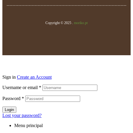
Copyright © 2025 .
moriko.pt
Sign in
Create an Account
Username or email
*
Password
*
Login
Lost your password?
Menu principal