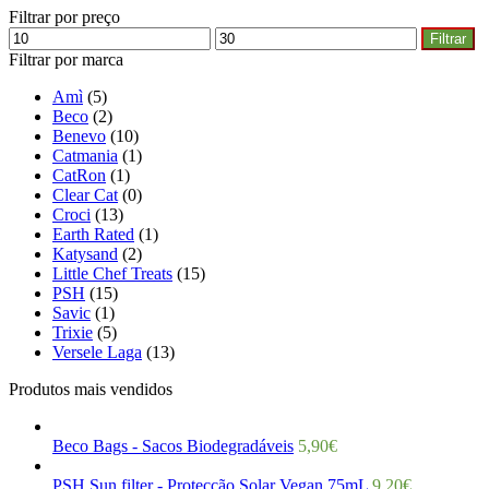
Filtrar por preço
Filtrar
Filtrar por marca
Amì
(5)
Beco
(2)
Benevo
(10)
Catmania
(1)
CatRon
(1)
Clear Cat
(0)
Croci
(13)
Earth Rated
(1)
Katysand
(2)
Little Chef Treats
(15)
PSH
(15)
Savic
(1)
Trixie
(5)
Versele Laga
(13)
Produtos mais vendidos
Beco Bags - Sacos Biodegradáveis
5,90
€
PSH Sun filter - Protecção Solar Vegan 75mL
9,20
€