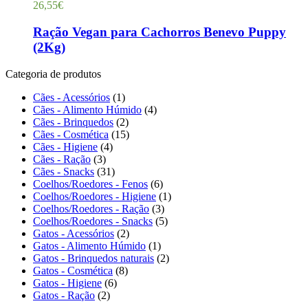
26,55
€
Ração Vegan para Cachorros Benevo Puppy
(2Kg)
Categoria de produtos
Cães - Acessórios
(1)
Cães - Alimento Húmido
(4)
Cães - Brinquedos
(2)
Cães - Cosmética
(15)
Cães - Higiene
(4)
Cães - Ração
(3)
Cães - Snacks
(31)
Coelhos/Roedores - Fenos
(6)
Coelhos/Roedores - Higiene
(1)
Coelhos/Roedores - Ração
(3)
Coelhos/Roedores - Snacks
(5)
Gatos - Acessórios
(2)
Gatos - Alimento Húmido
(1)
Gatos - Brinquedos naturais
(2)
Gatos - Cosmética
(8)
Gatos - Higiene
(6)
Gatos - Ração
(2)