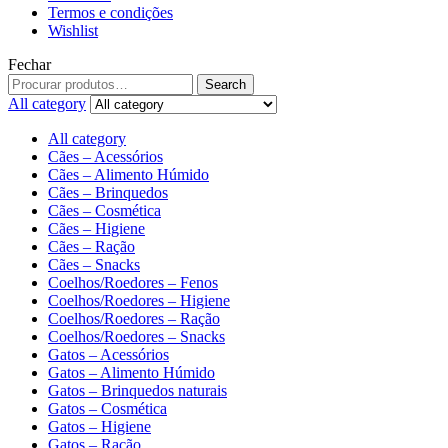
Termos e condições
Wishlist
Fechar
Search
All category
All category
Cães – Acessórios
Cães – Alimento Húmido
Cães – Brinquedos
Cães – Cosmética
Cães – Higiene
Cães – Ração
Cães – Snacks
Coelhos/Roedores – Fenos
Coelhos/Roedores – Higiene
Coelhos/Roedores – Ração
Coelhos/Roedores – Snacks
Gatos – Acessórios
Gatos – Alimento Húmido
Gatos – Brinquedos naturais
Gatos – Cosmética
Gatos – Higiene
Gatos – Ração