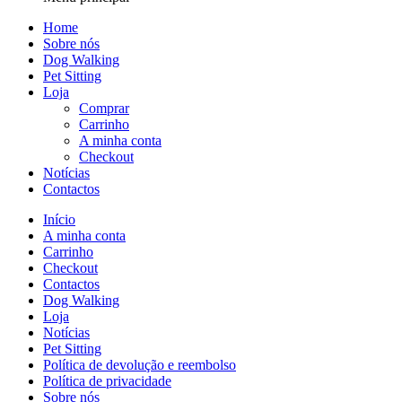
Home
Sobre nós
Dog Walking
Pet Sitting
Loja
Comprar
Carrinho
A minha conta
Checkout
Notícias
Contactos
Início
A minha conta
Carrinho
Checkout
Contactos
Dog Walking
Loja
Notícias
Pet Sitting
Política de devolução e reembolso
Política de privacidade
Sobre nós