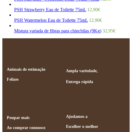
PSH Strawberry Eau de Toilette 75mL
12,90
€
PSH Watermelon Eau de Toilette 75mL
12,90
€
Mistura variada de fibras para chinchilas (9Kg)
32,95
€
Animais de estimação
Ampla variedade,
Felizes
Entrega rápida
Ajudamos a
Poupar mais
Escolher o melhor
Ao comprar connosco