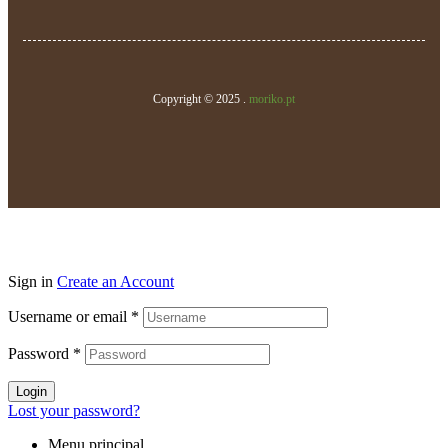
Copyright © 2025 .
moriko.pt
Sign in
Create an Account
Username or email
*
Password
*
Login
Lost your password?
Menu principal