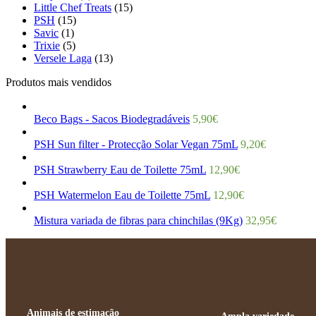
Little Chef Treats
(15)
PSH
(15)
Savic
(1)
Trixie
(5)
Versele Laga
(13)
Produtos mais vendidos
Beco Bags - Sacos Biodegradáveis
5,90
€
PSH Sun filter - Protecção Solar Vegan 75mL
9,20
€
PSH Strawberry Eau de Toilette 75mL
12,90
€
PSH Watermelon Eau de Toilette 75mL
12,90
€
Mistura variada de fibras para chinchilas (9Kg)
32,95
€
Animais de estimação