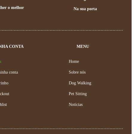
lher o melhor
Na sua porta
NHA CONTA
MENU
a
Home
inha conta
Sobre nós
rinho
Dog Walking
ckout
Pet Sitting
hlist
Notícias