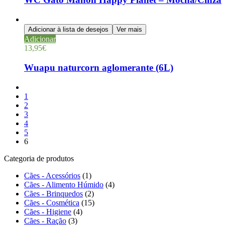
Adicionar à lista de desejos
Ver mais
Adicionar
13,95
€
Wuapu naturcorn aglomerante (6L)
1
2
3
4
5
6
Categoria de produtos
Cães - Acessórios
(1)
Cães - Alimento Húmido
(4)
Cães - Brinquedos
(2)
Cães - Cosmética
(15)
Cães - Higiene
(4)
Cães - Ração
(3)