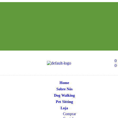
0
0
Home
Sobre Nós
Dog Walking
Pet Sitting
Loja
Comprar