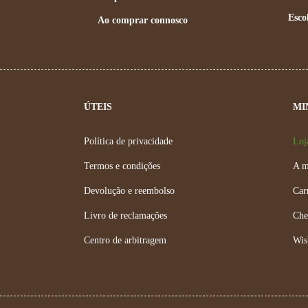
Esco
Ao comprar connosco
ÚTEIS
MI
Política de privacidade
Loj
,
Termos e condições
A m
Devolução e reembolso
Car
Livro de reclamações
Che
Centro de arbitragem
Wis