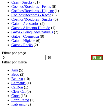
Cães - Snacks
(31)
Coelhos/Roedores - Fenos
(6)
Coelhos/Roedores - Higiene
(1)
Coelhos/Roedores - Ração
(3)
Coelhos/Roedores - Snacks
(5)
Gatos - Acessórios
(2)
Gatos - Alimento Húmido
(1)
Gatos - Brinquedos naturais
(2)
Gatos - Cosmética
(8)
Gatos - Higiene
(6)
Gatos - Ração
(2)
Filtrar por preço
Filtrar
Filtrar por marca
Amì
(5)
Beco
(2)
Benevo
(10)
Catmania
(1)
CatRon
(1)
Clear Cat
(0)
Croci
(13)
Earth Rated
(1)
Katysand
(2)