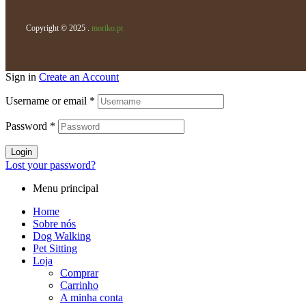
Copyright © 2025 .
moriko.pt
Sign in
Create an Account
Username or email
*
Password
*
Login
Lost your password?
Menu principal
Home
Sobre nós
Dog Walking
Pet Sitting
Loja
Comprar
Carrinho
A minha conta