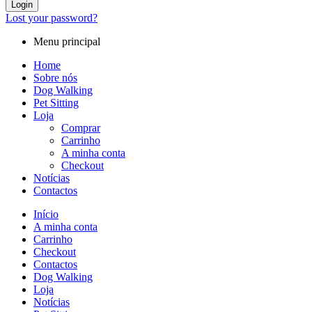
Login
Lost your password?
Menu principal
Home
Sobre nós
Dog Walking
Pet Sitting
Loja
Comprar
Carrinho
A minha conta
Checkout
Notícias
Contactos
Início
A minha conta
Carrinho
Checkout
Contactos
Dog Walking
Loja
Notícias