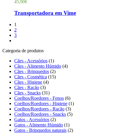
45,90
€
Transportadora em Vime
1
2
3
Categoria de produtos
Cães - Acessórios
(1)
Cães - Alimento Húmido
(4)
Cães - Brinquedos
(2)
Cães - Cosmética
(15)
Cães - Higiene
(4)
Cães - Ração
(3)
Cães - Snacks
(31)
Coelhos/Roedores - Fenos
(6)
Coelhos/Roedores - Higiene
(1)
Coelhos/Roedores - Ração
(3)
Coelhos/Roedores - Snacks
(5)
Gatos - Acessórios
(2)
Gatos - Alimento Húmido
(1)
Gatos - Brinquedos naturais
(2)