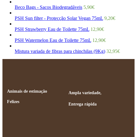
Beco Bags - Sacos Biodegradáveis
5,90
€
PSH Sun filter - Protecção Solar Vegan 75mL
9,20
€
PSH Strawberry Eau de Toilette 75mL
12,90
€
PSH Watermelon Eau de Toilette 75mL
12,90
€
Mistura variada de fibras para chinchilas (9Kg)
32,95
€
Animais de estimação
Ampla variedade,
Felizes
Entrega rápida