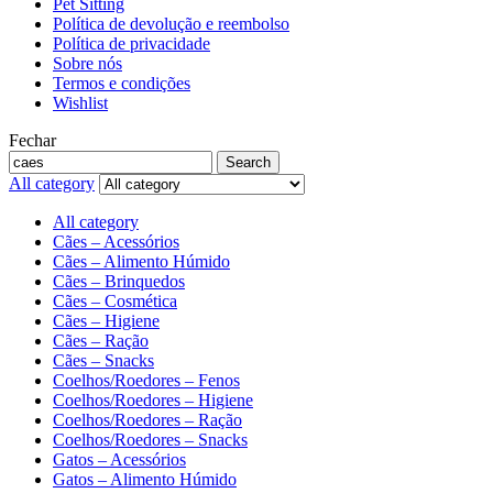
Pet Sitting
Política de devolução e reembolso
Política de privacidade
Sobre nós
Termos e condições
Wishlist
Fechar
Search
All category
All category
Cães – Acessórios
Cães – Alimento Húmido
Cães – Brinquedos
Cães – Cosmética
Cães – Higiene
Cães – Ração
Cães – Snacks
Coelhos/Roedores – Fenos
Coelhos/Roedores – Higiene
Coelhos/Roedores – Ração
Coelhos/Roedores – Snacks
Gatos – Acessórios
Gatos – Alimento Húmido